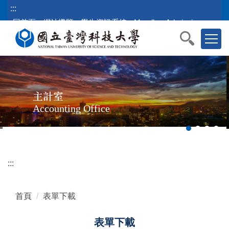
跳
:::
到
回首頁
網站導覽
學生資訊系統
Moodle
Admission
主
要
內
容
區
主計室
塊
Accounting Office
:::
首頁
表單下載
表單下載